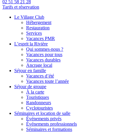
02 51 58 21 28
Tarifs et réservation
Le Village Club
Hébergement
Restauration
Services
Vacances PMR
L’esprit la Rivière
Qui sommes-nous ?
Vacances pour tous
Vacances durables
Ancrage local
Séjour en famille
Vacances d’été
Vacances toute l’année
Séjour de groupe
À la carte
Touristiques
Randonneurs
Cyclotouristes
Séminaires et location de salle
Événements privés
Événements professionnels
Séminaires et formations