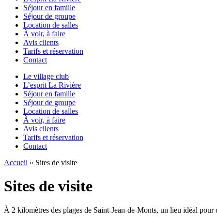
Séjour en famille
Séjour de groupe
Location de salles
À voir, à faire
Avis clients
Tarifs et réservation
Contact
Le village club
L’esprit La Rivière
Séjour en famille
Séjour de groupe
Location de salles
À voir, à faire
Avis clients
Tarifs et réservation
Contact
Accueil
»
Sites de visite
Sites de visite
À 2 kilomètres des plages de Saint-Jean-de-Monts, un lieu idéal pour